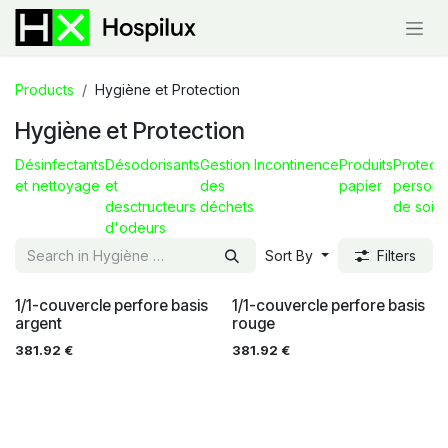
Skip to Content
Products
Hygiène et Protection
Hygiène et Protection
Désinfectants
Désodorisants
Gestion
Incontinence
Produits
Protecti
et nettoyage
et
des
papier
personn
desctructeurs
déchets
de soin
d'odeurs
Sort By
Filters
1/1-couvercle perfore basis
1/1-couvercle perfore basis
argent
rouge
381.92
€
381.92
€