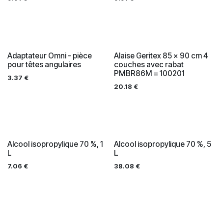
Adaptateur Omni - pièce
Alaise Geritex 85 x 90 cm 4
pour têtes angulaires
couches avec rabat
PMBR86M = 100201
3.37
€
20.18
€
Alcool isopropylique 70 %, 1
Alcool isopropylique 70 %, 5
L
L
7.06
€
38.08
€