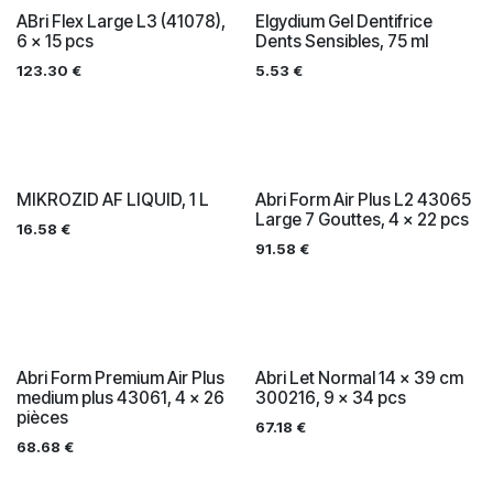
ABri Flex Large L3 (41078),
Elgydium Gel Dentifrice
6 x 15 pcs
Dents Sensibles, 75 ml
123.30
€
5.53
€
MIKROZID AF LIQUID, 1 L
Abri Form Air Plus L2 43065
Large 7 Gouttes, 4 x 22 pcs
16.58
€
91.58
€
Abri Form Premium Air Plus
Abri Let Normal 14 x 39 cm
medium plus 43061, 4 x 26
300216, 9 x 34 pcs
pièces
67.18
€
68.68
€