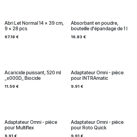
Abri Let Normal 14 x 39 cm,
Absorbant en poudre,
9 x 28 pcs
bouteille d'épandage de 1 l
67.18
€
16.83
€
Acaricide puissant, 520 ml
Adaptateur Omni - pièce
_x000D_ Biocide
pour INTRAmatic
11.59
€
9.91
€
Adaptateur Omni - pièce
Adaptateur Omni - pièce
pour Multiflex
pour Roto Quick
9.91
€
9.91
€