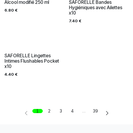
Alcool modifié 250 ml
SAFORELLE Bandes
Hygiéniques avec Ailettes
6.80
€
x10
7.40
€
SAFORELLE Lingettes
Intimes Flushables Pocket
x10
4.40
€
1
2
3
4
…
39