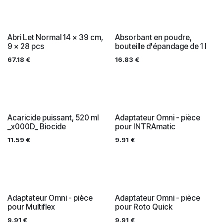
Abri Let Normal 14 x 39 cm,
Absorbant en poudre,
9 x 28 pcs
bouteille d'épandage de 1 l
67.18
€
16.83
€
Acaricide puissant, 520 ml
Adaptateur Omni - pièce
_x000D_ Biocide
pour INTRAmatic
11.59
€
9.91
€
Adaptateur Omni - pièce
Adaptateur Omni - pièce
pour Multiflex
pour Roto Quick
9.91
€
9.91
€