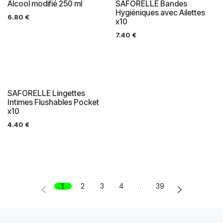
Alcool modifié 250 ml
SAFORELLE Bandes
Hygiéniques avec Ailettes
6.80
€
x10
7.40
€
SAFORELLE Lingettes
Intimes Flushables Pocket
x10
4.40
€
1
2
3
4
…
39