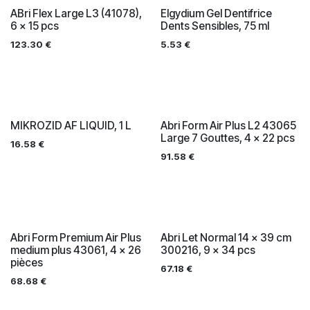
ABri Flex Large L3 (41078),
Elgydium Gel Dentifrice
6 x 15 pcs
Dents Sensibles, 75 ml
123.30
€
5.53
€
MIKROZID AF LIQUID, 1 L
Abri Form Air Plus L2 43065
Large 7 Gouttes, 4 x 22 pcs
16.58
€
91.58
€
Abri Form Premium Air Plus
Abri Let Normal 14 x 39 cm
medium plus 43061, 4 x 26
300216, 9 x 34 pcs
pièces
67.18
€
68.68
€