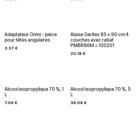
Adaptateur Omni - pièce
Alaise Geritex 85 x 90 cm 4
pour têtes angulaires
couches avec rabat
PMBR86M = 100201
3.37
€
20.18
€
Alcool isopropylique 70 %, 1
Alcool isopropylique 70 %, 5
L
L
7.06
€
38.08
€