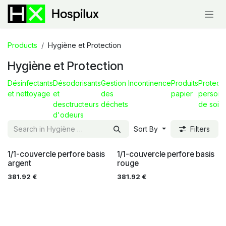
Skip to Content
Products
Hygiène et Protection
Hygiène et Protection
Désinfectants
Désodorisants
Gestion
Incontinence
Produits
Protecti
et nettoyage
et
des
papier
personn
desctructeurs
déchets
de soin
d'odeurs
Sort By
Filters
1/1-couvercle perfore basis
1/1-couvercle perfore basis
argent
rouge
381.92
€
381.92
€