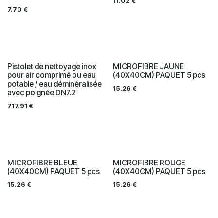
11.02
€
7.70
€
Pistolet de nettoyage inox
MICROFIBRE JAUNE
pour air comprimé ou eau
(40X40CM) PAQUET 5 pcs
potable / eau déminéralisée
15.26
€
avec poignée DN7.2
717.91
€
MICROFIBRE BLEUE
MICROFIBRE ROUGE
(40X40CM) PAQUET 5 pcs
(40X40CM) PAQUET 5 pcs
15.26
€
15.26
€