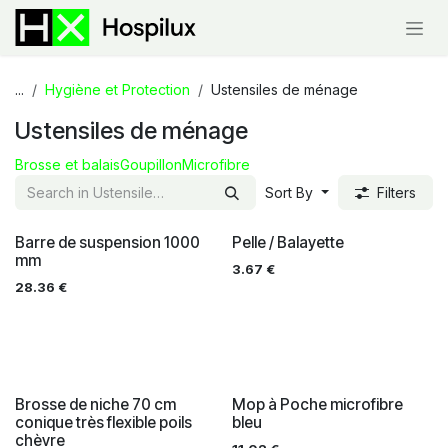
Skip to Content
...
Hygiène et Protection
Ustensiles de ménage
Ustensiles de ménage
Brosse et balais
Goupillon
Microfibre
Sort By
Filters
Barre de suspension 1000
Pelle / Balayette
mm
3.67
€
28.36
€
Brosse de niche 70 cm
Mop à Poche microfibre
conique très flexible poils
bleu
chèvre