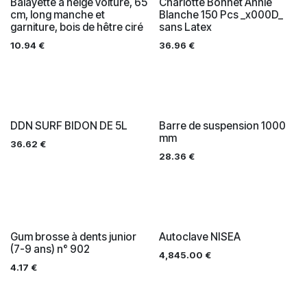
Balayette à neige voiture, 65
Charlotte Bonnet Annie
cm, long manche et
Blanche 150 Pcs _x000D_
garniture, bois de hêtre ciré
sans Latex
10.94
€
36.96
€
DDN SURF BIDON DE 5L
Barre de suspension 1000
mm
36.62
€
28.36
€
Gum brosse à dents junior
Autoclave NISEA
(7-9 ans) n° 902
4,845.00
€
4.17
€