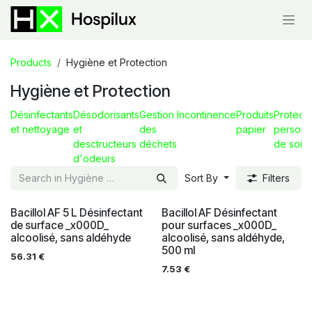
Skip to Content
Products
Hygiène et Protection
Hygiène et Protection
Désinfectants
Désodorisants
Gestion
Incontinence
Produits
Protecti
et nettoyage
et
des
papier
personn
desctructeurs
déchets
de soin
d'odeurs
Sort By
Filters
Bacillol AF 5 L Désinfectant
Bacillol AF Désinfectant
de surface _x000D_
pour surfaces _x000D_
alcoolisé, sans aldéhyde
alcoolisé, sans aldéhyde,
500 ml
56.31
€
7.53
€