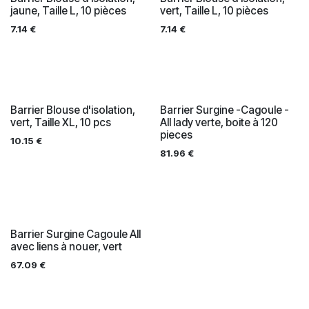
jaune, Taille L, 10 pièces
vert, Taille L, 10 pièces
7.14
€
7.14
€
Barrier Blouse d'isolation,
Barrier Surgine -Cagoule -
vert, Taille XL, 10 pcs
All lady verte, boite à 120
pieces
10.15
€
81.96
€
Barrier Surgine Cagoule All
avec liens à nouer, vert
67.09
€