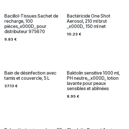
Bacillol-Tissues Sachet de
Bactéricide One Shot
recharge, 100
Aerosol, 210 ml brut
pièces_x000D_ pour
_x000D_ 150 ml net
distributeur 975670
10.23
€
9.83
€
Bain de désinfection avec
Baktolin sensitive 1000 ml,
tamis et couvercle, 5 L
PH neutre,_x000D_ lotion
lavante pour peaux
37.13
€
sensibles et abîmées
8.95
€