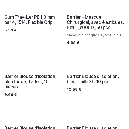
Gum Trav-Ler PB 1,3 mm
Barrier - Masque
par 4, 1514, Flexible Grip
Chirurgical, avec élastiques,
Bleu, _x000D_ 50 pcs
5.59
€
Masque elastiques Type II, bleu
4.98
€
Barrier Blouse d'isolation,
Barrier Blouse d'isolation,
bleu foncé, Taille L, 10
bleu, Taille XL, 10 pcs
pièces
10.55
€
9.66
€
Barrier Blouse d'isolation,
Barrier Blouse d'isolation,