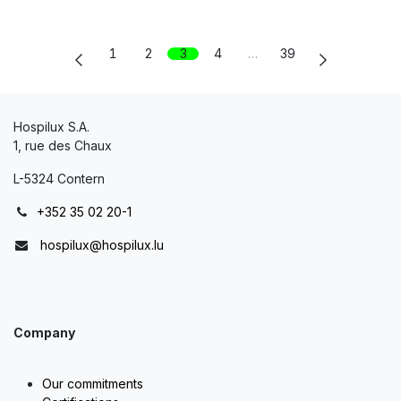
1
2
3
4
…
39
Hospilux S.A.
1, rue des Chaux
L-5324 Contern
+352 35 02 20-1
hospilux@hospilux.lu
Company
Our commitments