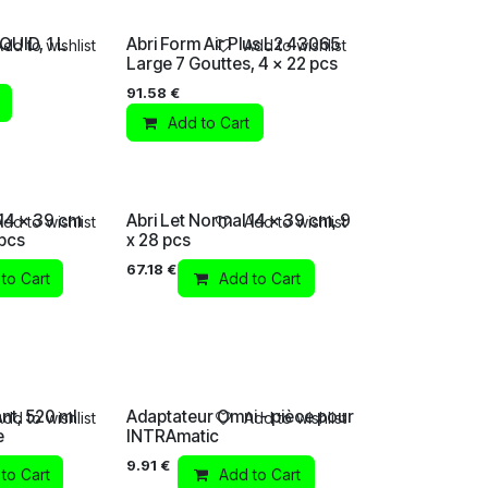
UID, 1 L
Abri Form Air Plus L2 43065
Add to wishlist
Add to wishlist
Large 7 Gouttes, 4 x 22 pcs
91.58
€
Add to Cart
 14 x 39 cm
Abri Let Normal 14 x 39 cm, 9
Add to wishlist
Add to wishlist
pcs
x 28 pcs
67.18
€
to Cart
Add to Cart
nt, 520 ml
Adaptateur Omni - pièce pour
Add to wishlist
Add to wishlist
e
INTRAmatic
9.91
€
to Cart
Add to Cart