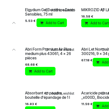
Elgydium Gel Dentifrice Dents
MIKROZID AF LIQ
Add to wishlist
Sensibles, 75 ml
16.58
€
5.53
€
Add to Cart
Add to Cart
Abri Form Premium Air Plus
Abri Let Normal
Add to wishlist
medium plus 43061, 4 x 26
300216, 9 x 34 
pièces
67.18
€
Add 
68.68
€
Add to Cart
Absorbant en poudre,
Acaricide puissa
Add to wishlist
bouteille d'épandage de 1 l
_x000D_ Biocid
16.83
€
11.59
€
Add 