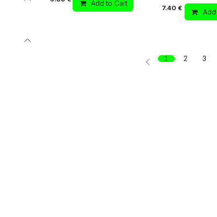
Add to Cart
7.40
€
Add 
1
2
3