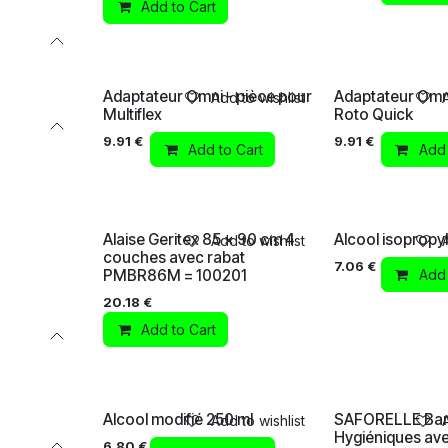
Add to Cart
Adaptateur Omni - pièce pour
Adaptateur Omni
Add to wishlist
Multiflex
Roto Quick
9.91
€
9.91
€
Add to Cart
Add 
Alaise Geritex 85 x 90 cm 4
Alcool isopropyl
Add to wishlist
couches avec rabat
7.06
€
PMBR86M = 100201
Add 
20.18
€
Add to Cart
Alcool modifié 250 ml
SAFORELLE Ba
Add to wishlist
Hygiéniques avec
6.80
€