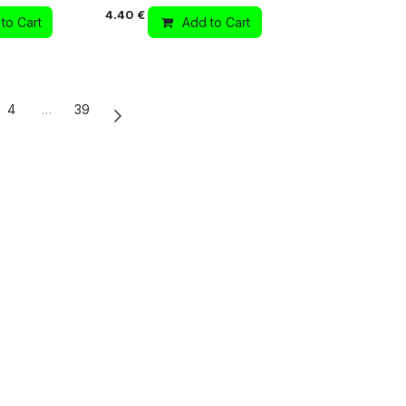
4.40
€
to Cart
Add to Cart
4
…
39