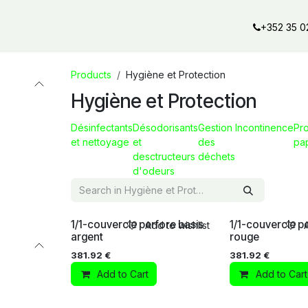
al offers
Services
Our partners
Our brands
Our product
+352 35 0
Products
Hygiène et Protection
Hygiène et Protection
Désinfectants
Désodorisants
Gestion
Incontinence
Pro
et nettoyage
et
des
pa
desctructeurs
déchets
d'odeurs
1/1-couvercle perfore basis
1/1-couvercle pe
Add to wishlist
argent
rouge
381.92
€
381.92
€
Add to Cart
Add to Cart