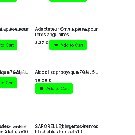
 - pièce pour
Adaptateur Omni - pièce pour
Add to wishlist
Add to wishlist
têtes angulaires
3.37
€
to Cart
Add to Cart
ique 70 %, 1 L
Alcool isopropylique 70 %, 5 L
Add to wishlist
Add to wishlist
38.08
€
to Cart
Add to Cart
ndes
SAFORELLE Lingettes Intimes
Add to wishlist
Add to wishlist
 Ailettes x10
Flushables Pocket x10