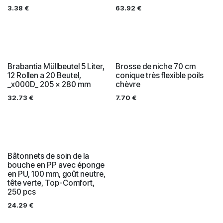
3.38
€
63.92
€
Brabantia Müllbeutel 5 Liter,
Brosse de niche 70 cm
12 Rollen a 20 Beutel,
conique très flexible poils
_x000D_ 205 x 280 mm
chèvre
32.73
€
7.70
€
Bâtonnets de soin de la
bouche en PP avec éponge
en PU, 100 mm, goût neutre,
tête verte, Top-Comfort,
250 pcs
24.29
€