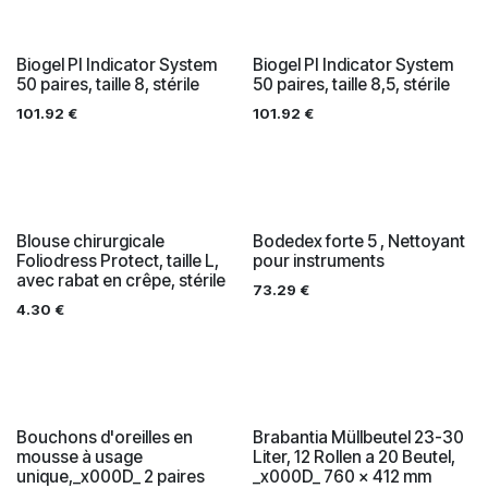
Biogel PI Indicator System
Biogel PI Indicator System
50 paires, taille 8, stérile
50 paires, taille 8,5, stérile
101.92
€
101.92
€
Blouse chirurgicale
Bodedex forte 5 , Nettoyant
Foliodress Protect, taille L,
pour instruments
avec rabat en crêpe, stérile
73.29
€
4.30
€
Bouchons d'oreilles en
Brabantia Müllbeutel 23-30
mousse à usage
Liter, 12 Rollen a 20 Beutel,
unique,_x000D_ 2 paires
_x000D_ 760 x 412 mm