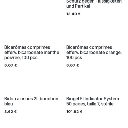
Schutz gegen Flüssigkeiten
und Partikel
13.40
€
Bicarômes comprimes
Bicarômes comprimes
efferv. bicarbonate menthe
efferv. bicarbonate orange,
poivree, 100 pcs
100 pcs
6.07
€
6.07
€
Bidon a urines 2L bouchon
Biogel PI Indicator System
bleu
50 paires, taille 7, stérile
3.62
€
101.92
€