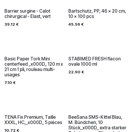
Barrier surgine - Calot
Bartschutz, PP, 46 x 20 cm,
chirurgical - Elast, vert
10 x 100 pcs
39.12
€
45.56
€
Basic Paper Tork Mini
STABIMED FRESH flacon
centerfeed _x000D_ 120 m x
ovale 1000 ml
21 cm 1 pli, rouleau multi-
22.90
€
usages
7.10
€
TENA Fix Premium, Taille
BeeSana SMS-Kittel Blau,
XXXL, HC,_x000D_ 5 pièces
M. Bündchen, 10
Stück_x000D_ extra starker
10.72
€