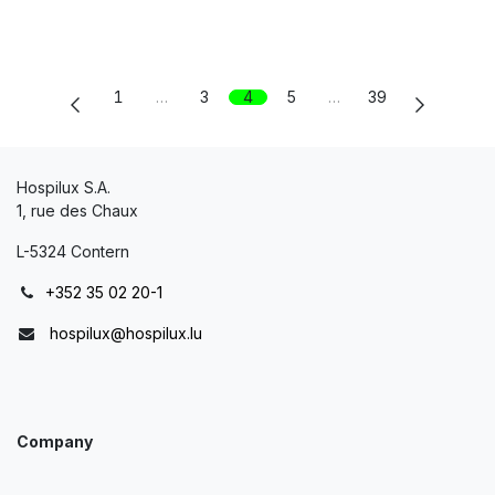
1
…
3
4
5
…
39
Hospilux S.A.
1, rue des Chaux
L-5324 Contern
+352 35 02 20-1
hospilux@hospilux.lu
Company