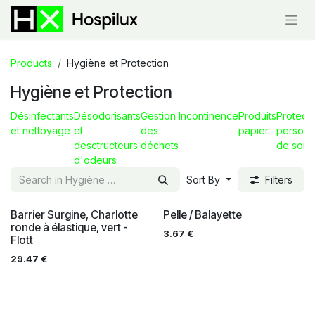
Skip to Content
Products
Hygiène et Protection
Hygiène et Protection
Désinfectants
Désodorisants
Gestion
Incontinence
Produits
Protecti
et nettoyage
et
des
papier
personn
desctructeurs
déchets
de soin
d'odeurs
Sort By
Filters
Barrier Surgine, Charlotte
Pelle / Balayette
ronde à élastique, vert -
3.67
€
Flott
29.47
€