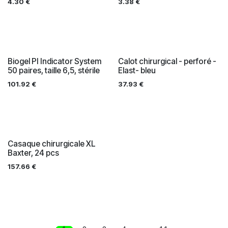
4.30
€
3.38
€
Biogel PI Indicator System
Calot chirurgical - perforé -
50 paires, taille 6,5, stérile
Elast- bleu
101.92
€
37.93
€
Casaque chirurgicale XL
Baxter, 24 pcs
157.66
€