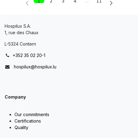
1
2
3
4
…
11
Hospilux S.A.
1, rue des Chaux
L-5324 Contern
+352 35 02 20-1
hospilux@hospilux.lu
Company
Our commitments
Certifications
Quality