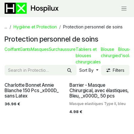
Skip to Content
...
Hygiène et Protection
Protection personnel de soins
Protection personnel de soins
Coiffant
Gants
Masques
Surchaussure
Tabliers et
Blouse
Blouse
blouses
chirurgie
d'isolat
chirurgicales
Sort By
Filters
Charlotte Bonnet Annie
Barrier - Masque
Blanche 150 Pcs _x000D_
Chirurgical, avec élastiques,
sans Latex
Bleu, _x000D_ 50 pcs
36.96
€
Masque elastiques Type II, bleu
4.98
€