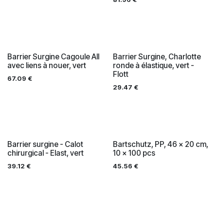
Barrier Surgine Cagoule All
Barrier Surgine, Charlotte
avec liens à nouer, vert
ronde à élastique, vert -
Flott
67.09
€
29.47
€
Barrier surgine - Calot
Bartschutz, PP, 46 x 20 cm,
chirurgical - Elast, vert
10 x 100 pcs
39.12
€
45.56
€