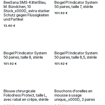
BeeSana SMS-Kittel Blau,
Biogel PI Indicator System
M. Bündchen, 10
50 paires, taille 7, stérile
Stück_x000D_ extra starker
101.92
€
Schutz gegen Flüssigkeiten
und Partikel
13.40
€
Biogel PI Indicator System
Biogel PI Indicator System
50 paires, taille 8, stérile
50 paires, taille 8,5, stérile
101.92
€
101.92
€
Blouse chirurgicale
Bouchons d'oreilles en
Foliodress Protect, taille L,
mousse à usage
avec rabat en crêpe, stérile
unique,_x000D_ 2 paires