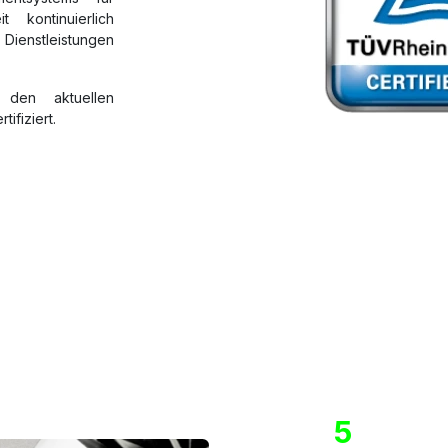
 kontinuierlich
enstleistungen
t den aktuellen
ifiziert.
5