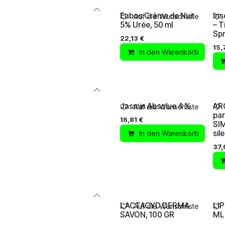
Eubos Crème de Nuit
Ins
Auf die Wunschliste
5% Urée, 50 ml
– T
Spr
22,13
€
15,
In den Warenkorb
Jasmin Absolue 4 %
AR
Auf die Wunschliste
pa
16,81
€
SI
sil
In den Warenkorb
37,
LACTACYD DERMA
LI
Auf die Wunschliste
SAVON, 100 GR
ML