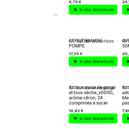
6,79
€
24,
In den Warenkorb
ASPIVENIN MINI
AV
Auf die Wunschliste
POMPE
50
17,25
€
20,
In den Warenkorb
Activox maux de gorge
Act
Auf die Wunschliste
et toux sèche_x000D_
ado
arôme citron, 24
Me
comprimés à sucer
pas
10,43
€
7,8
In den Warenkorb