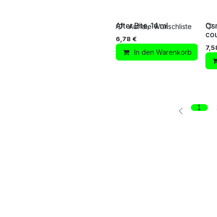
After Bite, 14 ml
Osm
Auf die Wunschliste
cou
6,78
€
7,5
In den Warenkorb
1