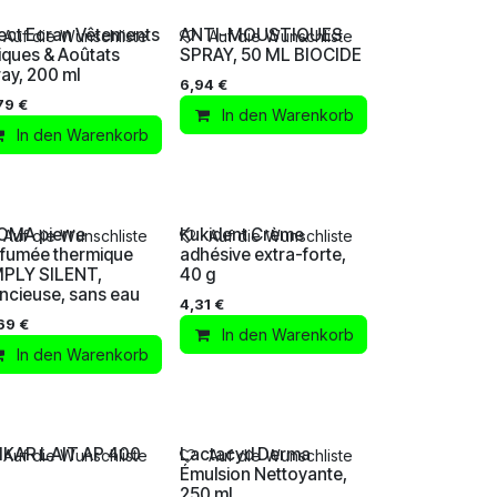
ect Ecran Vêtements
ANTI-MOUSTIQUES
Auf die Wunschliste
Auf die Wunschliste
iques & Aoûtats
SPRAY, 50 ML BIOCIDE
ay, 200 ml
6,94
€
79
€
In den Warenkorb
In den Warenkorb
OMA pierre
Kukident Crème
Auf die Wunschliste
Auf die Wunschliste
rfumée thermique
adhésive extra-forte,
MPLY SILENT,
40 g
encieuse, sans eau
4,31
€
69
€
In den Warenkorb
In den Warenkorb
PIKAR LAIT AP 400
Lactacyd Derma
Auf die Wunschliste
Auf die Wunschliste
Émulsion Nettoyante,
250 ml