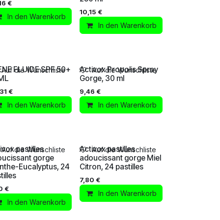
16
€
10,15
€
In den Warenkorb
In den Warenkorb
ENE FLUIDE SPF 50+
Activox Propolis Spray
Auf die Wunschliste
Auf die Wunschliste
ML
Gorge, 30 ml
31
€
9,46
€
In den Warenkorb
In den Warenkorb
ivox pastilles
Activox pastilles
Auf die Wunschliste
Auf die Wunschliste
ucissant gorge
adoucissant gorge Miel
nthe-Eucalyptus, 24
Citron, 24 pastilles
tilles
7,80
€
0
€
In den Warenkorb
In den Warenkorb