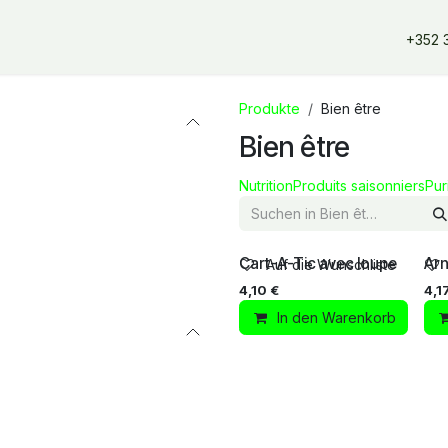
erangebote
Dienstleistungen
Unsere Partner
Unsere Mar
+352 
Produkte
Bien être
Bien être
Nutrition
Produits saisonniers
Pur
Cart-A-Tic avec loupe
Arn
Auf die Wunschliste
4,10
€
4,1
In den Warenkorb