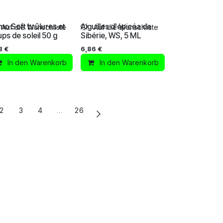
o Soft brûlures et
Aiguilles d'épicéa de
Auf die Wunschliste
Auf die Wunschliste
ps de soleil 50 g
Sibérie, WS, 5 ML
8
€
6,86
€
In den Warenkorb
In den Warenkorb
2
3
4
…
26