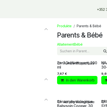
erangebote
Dienstleistungen
Unsere Partner
Unsere Mar
+352 
Produkte
Parents & Bébé
Parents & Bébé
Allaitement
Bébé
2en1 Gel Nettoyant, 200
NA
Auf die Wunschliste
ml
30+
7,67
€
9,6
In den Warenkorb
Sérum physiologique
BR
Auf die Wunschliste
Babysoin Cooper, 30
SY