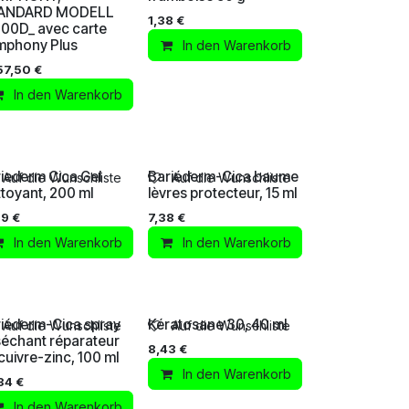
ANDARD MODELL
1,38
€
00D_ avec carte
mphony Plus
In den Warenkorb
57,50
€
In den Warenkorb
iederm Cica Gel
Bariéderm-Cica baume
Auf die Wunschliste
Auf die Wunschliste
toyant, 200 ml
lèvres protecteur, 15 ml
89
€
7,38
€
In den Warenkorb
In den Warenkorb
iéderm-Cica spray
Kératosane 30, 40 ml
Auf die Wunschliste
Auf die Wunschliste
échant réparateur
8,43
€
cuivre-zinc, 100 ml
In den Warenkorb
34
€
In den Warenkorb