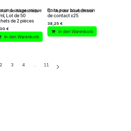
eron à usage unique
Boite pour bout de sein
Auf die Wunschliste
Auf die Wunschliste
ml, Lot de 50
de contact x25
hets de 2 pièces
38,25
€
,00
€
In den Warenkorb
In den Warenkorb
2
3
4
…
11