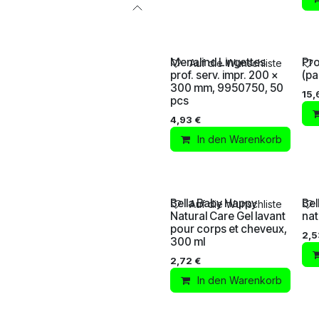
Menalind Lingettes
Pr
Auf die Wunschliste
prof. serv. impr. 200 x
(pa
300 mm, 9950750, 50
15,
pcs
4,93
€
In den Warenkorb
Bella Baby Happy
Bel
Auf die Wunschliste
Natural Care Gel lavant
nat
pour corps et cheveux,
2,5
300 ml
2,72
€
In den Warenkorb