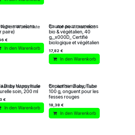
otège-mamelons
Baume pour mamelons
Auf die Wunschliste
Auf die Wunschliste
r paire)
bio & végétalien, 40
g,_x000D_ Certifié
66
€
biologique et végétalien
In den Warenkorb
17,82
€
In den Warenkorb
la Baby Happy huile
Bepanthen Baby, Tube
Auf die Wunschliste
Auf die Wunschliste
urelle soin, 200 ml
100 g, onguent pour les
fesses rouges
3
€
18,38
€
In den Warenkorb
In den Warenkorb