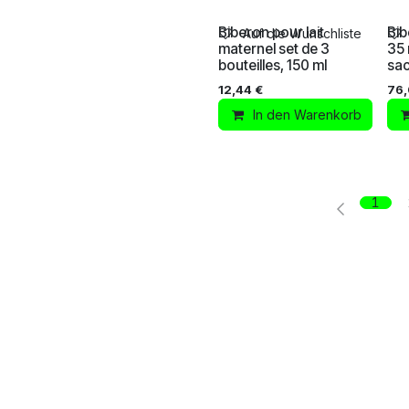
Biberon pour lait
Bib
Auf die Wunschliste
maternel set de 3
35 
bouteilles, 150 ml
sac
12,44
€
76
In den Warenkorb
1