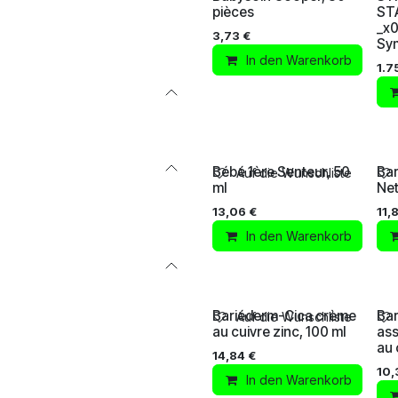
pièces
ST
_x0
3,73
€
Sy
In den Warenkorb
1.7
Bébé 1ère Senteur, 50
Bar
Auf die Wunschliste
ml
Net
13,06
€
11,
In den Warenkorb
Bariéderm-Cica crème
Bar
Auf die Wunschliste
au cuivre zinc, 100 ml
ass
au 
14,84
€
10,
In den Warenkorb