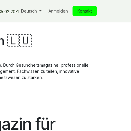
ken
Unsere Produkte
Deutsch
Unsere Verpflichtungen
Anmelden
Kontakt
Einblicke
Un
35 02 20-1
n 🇱🇺
de. Durch Gesundheitsmagazine, professionelle
gement, Fachwissen zu teilen, innovative
heitswesen zu stärken.
azin für