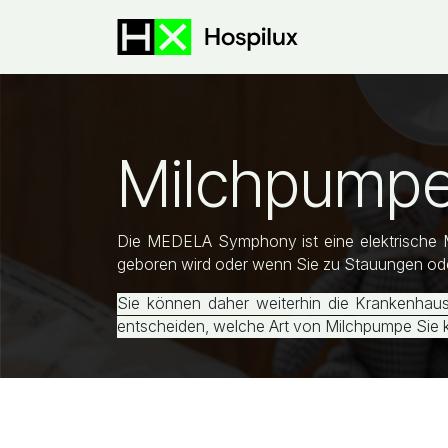
Zum Inhalt springen
E-Shop
Sond
Milchpumpe
Die MEDELA Symphony ist eine elektrische Mil
geboren wird oder wenn Sie zu Stauungen od
Sie können daher weiterhin die Krankenhaus
entscheiden, welche Art von Milchpumpe Sie ka