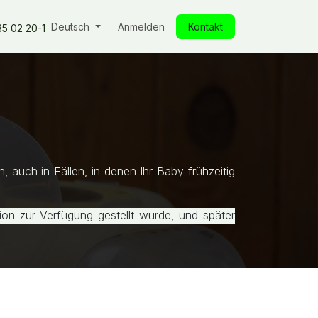
ken
Unsere Produkte
Deutsch
Unsere Verpflichtungen
Anmelden
Kontakt
Einblicke
Un
35 02 20-1
 auch in Fällen, in denen Ihr Baby frühzeitig
on zur Verfügung gestellt wurde, und später