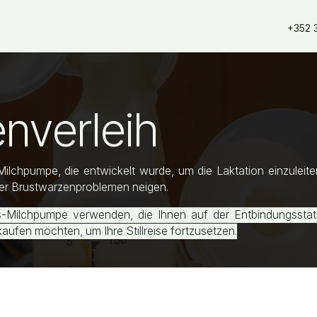
erangebote
Dienstleistungen
Unsere Partner
Unsere Mar
+352 
nverleih
chpumpe, die entwickelt wurde, um die Laktation einzuleiten,
er Brustwarzenproblemen neigen.
-Milchpumpe verwenden, die Ihnen auf der Entbindungsstati
ufen möchten, um Ihre Stillreise fortzusetzen.