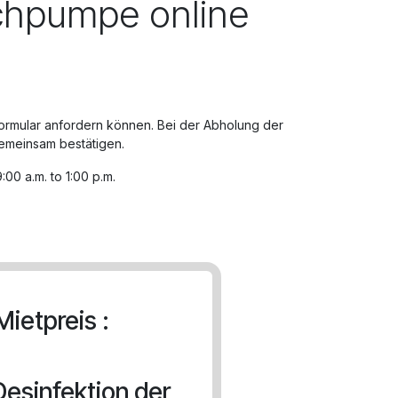
chpumpe online
ormular anfordern können. Bei der Abholung der
gemeinsam bestätigen.
00 a.m. to 1:00 p.m.
ietpreis :
Desinfektion der