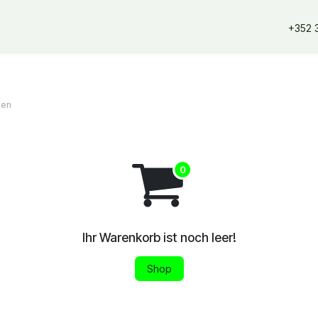
erangebote
Dienstleistungen
Unsere Partner
Unsere Mar
+352 
len
Ihr Warenkorb ist noch leer!
Shop