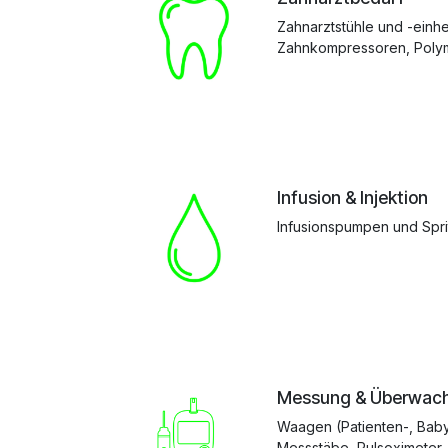
Zahnarztstühle und -einh
Zahnkompressoren, Polyme
Infusion & Injektion
Infusionspumpen und Spr
Messung & Überwac
Waagen (Patienten-, Bab
Messstäbe, Pulsoximeter,