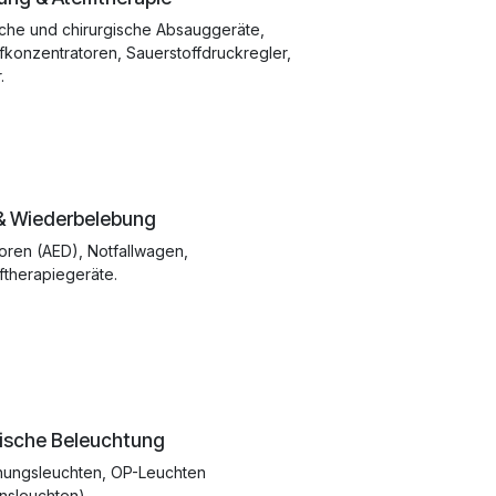
che und chirurgische Absauggeräte,
fkonzentratoren, Sauerstoffdruckregler,
.
 & Wiederbelebung
atoren (AED), Notfallwagen,
ftherapiegeräte.
ische Beleuchtung
hungsleuchten, OP-Leuchten
nsleuchten).