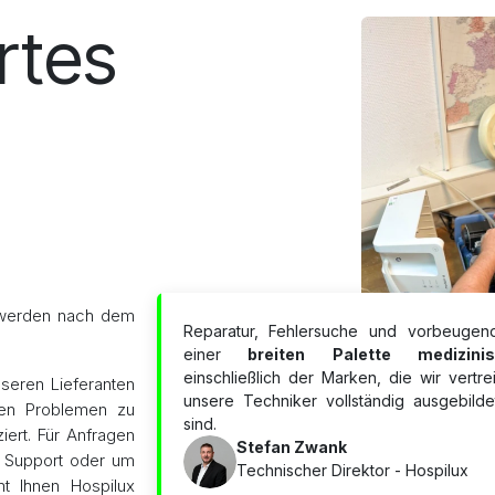
rtes
 werden nach dem
Reparatur, Fehlersuche und vorbeuge
einer
breiten Palette medizinis
einschließlich der Marken, die wir vertr
nseren Lieferanten
unsere Techniker vollständig ausgebildet
llen Problemen zu
sind.
ziert. Für Anfragen
Stefan Zwank
m Support oder um
Technischer Direktor - Hospilux
ht Ihnen Hospilux