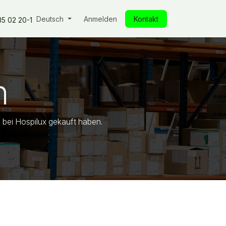
ken
Unsere Produkte
Deutsch
Unsere Verpflichtungen
Anmelden
Kontakt
Einblicke
Un
35 02 20-1
n
e bei Hospilux gekauft haben.