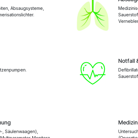
eiten, Absaugsysteme,
Medizinis
risationslichter.
Sauerstof
Vernebler
Notfall
itzenpumpen.
Defibrill
Sauerstof
hung
Medizin
y-, Säulenwaagen),
Untersuc
 Multiparameter-Monitore.
(Operatio