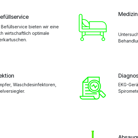
Medizin
füllservice
efüllservice bieten wir eine
h wirtschaftlich optimale
Untersuc
rkartuschen.
Behandlu
ektion
Diagnos
pfer, Waschdesinfektoren,
EKG-Gerät
elversiegler.
Spiromete
Absaugu