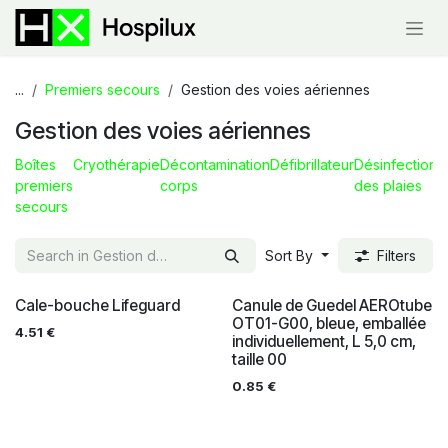
Skip to Content
...
Premiers secours
Gestion des voies aériennes
Gestion des voies aériennes
Boîtes
Cryothérapie
Décontamination
Défibrillateur
Désinfections
premiers
corps
des plaies
secours
Sort By
Filters
Cale-bouche Lifeguard
Canule de Guedel AEROtube
OT01-G00, bleue, emballée
4.51
€
individuellement, L 5,0 cm,
taille 00
0.85
€