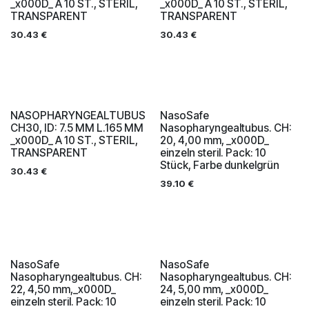
_x000D_ A 10 ST., STERIL,
_x000D_ A 10 ST., STERIL,
TRANSPARENT
TRANSPARENT
30.43
€
30.43
€
NASOPHARYNGEALTUBUS
NasoSafe
CH30, ID: 7.5 MM L.165 MM
Nasopharyngealtubus. CH:
_x000D_ A 10 ST., STERIL,
20, 4,00 mm, _x000D_
TRANSPARENT
einzeln steril. Pack: 10
Stück, Farbe dunkelgrün
30.43
€
39.10
€
NasoSafe
NasoSafe
Nasopharyngealtubus. CH:
Nasopharyngealtubus. CH:
22, 4,50 mm,_x000D_
24, 5,00 mm, _x000D_
einzeln steril. Pack: 10
einzeln steril. Pack: 10