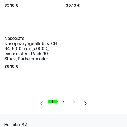
39.10
€
39.10
€
NasoSafe
Nasopharyngealtubus. CH:
34, 8,00 mm, _x000D_
einzeln steril. Pack: 10
Stück, Farbe dunkelrot
39.10
€
1
2
3
Hospilux S.A.