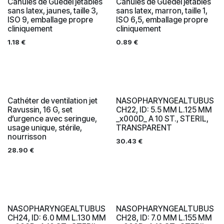
Canules de Guedel jetables
Canules de Guedel jetables
sans latex, jaunes, taille 3,
sans latex, marron, taille 1,
ISO 9, emballage propre
ISO 6,5, emballage propre
cliniquement
cliniquement
1.18
€
0.89
€
Cathéter de ventilation jet
NASOPHARYNGEALTUBUS
Ravussin, 16 G, set
CH22, ID: 5.5 MM L.125 MM
d’urgence avec seringue,
_x000D_ A 10 ST., STERIL,
usage unique, stérile,
TRANSPARENT
nourrisson
30.43
€
28.90
€
NASOPHARYNGEALTUBUS
NASOPHARYNGEALTUBUS
CH24, ID: 6.0 MM L.130 MM
CH28, ID: 7.0 MM L.155 MM