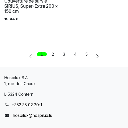
Couverture de survie
SIRIUS, Super-Extra 200 x
150 cm
19.44
€
1
2
3
4
5
Hospilux S.A.
1, rue des Chaux
L-5324 Contern
+352 35 02 20-1
hospilux@hospilux.lu