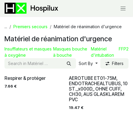
Skip to Content
...
Premiers secours
Matériel de réanimation d'urgence
Matériel de réanimation d'urgence
Insufflateurs et masques
Masques bouche
Matériel
FFP2
à oxygène
à bouche
d'intubation
Sort By
Filters
Respirer & protéger
AEROTUBE ET01-75M,
ENDOTRACHEALTUBUS, 10
7.66
€
ST._x000D_ OHNE CUFF,
CH30, AUS GLASKLAREM
PVC
19.47
€