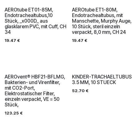
AEROtube ET01-85M,
AEROtube ET1-80M,
Endotrachealtubus,10
Endotrachealtubus, mit
Stück, _x000D_ aus
Manschette, Murphy Auge,
glasklarem PVC, mit Cuff, CH
10 Stück, steril einzeln
34
verpackt, 8,0 mm, CH 24
19.47
€
19.47
€
AEROvent® HBF21-BFLMG,
KINDER-TRACHAELTUBUS
Bakterien- und Virenfilter,
3.5 MM, 10 STUECK
mit CO2-Port,
52.70
€
Elektrostatischer Filter,
einzeln verpackt, VE = 50
Stück,
123.25
€