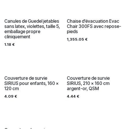
Canules de Guedel jetables
Chaise d’évacuation Evac
sans latex, violettes, taille 5,
Chair 300FS avec repose-
emballage propre
pieds
cliniquement
1,355.05
€
1.18
€
Couverture de survie
Couverture de survie
SIRIUS pour enfants, 160 x
SIRIUS, 210 x 160 cm
120 cm
argent-or, QSM
4.09
€
4.44
€