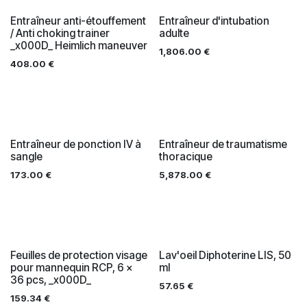
Entraîneur anti-étouffement
Entraîneur d'intubation
/ Anti choking trainer
adulte
_x000D_ Heimlich maneuver
1,806.00
€
408.00
€
Entraîneur de ponction IV à
Entraîneur de traumatisme
sangle
thoracique
173.00
€
5,878.00
€
Feuilles de protection visage
Lav'oeil Diphoterine LIS, 50
pour mannequin RCP, 6 x
ml
36 pcs, _x000D_
57.65
€
159.34
€