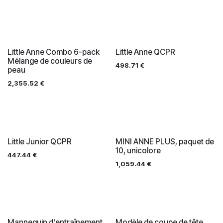
Little Anne Combo 6-pack
Little Anne QCPR
Mélange de couleurs de
498.71
€
peau
2,355.52
€
Little Junior QCPR
MINI ANNE PLUS, paquet de
10, unicolore
447.44
€
1,059.44
€
Mannequin d'entraînement
Modèle de coupe de tête