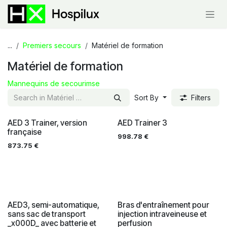
Skip to Content
...
Premiers secours
Matériel de formation
Matériel de formation
Mannequins de secourimse
Sort By
Filters
AED 3 Trainer, version
AED Trainer 3
française
998.78
€
873.75
€
AED3, semi-automatique,
Bras d'entraînement pour
sans sac de transport
injection intraveineuse et
_x000D_ avec batterie et
perfusion