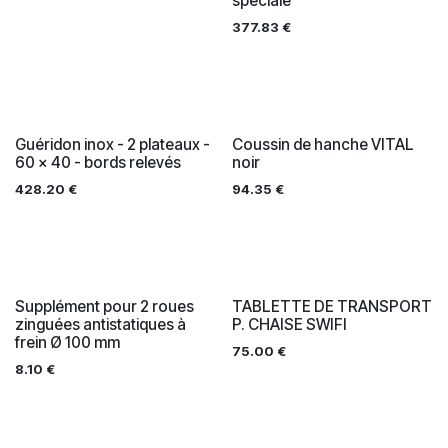
spéciale
377.83
€
Guéridon inox - 2 plateaux -
Coussin de hanche VITAL
60 x 40 - bords relevés
noir
428.20
€
94.35
€
Supplément pour 2 roues
TABLETTE DE TRANSPORT
zinguées antistatiques à
P. CHAISE SWIFI
frein Ø 100 mm
75.00
€
8.10
€