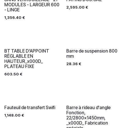
MODULES - LARGEUR 600
2,595.00
€
- LINGE
1,356.40
€
BT TABLE D'APPOINT
Barre de suspension 800
RÉGLABLE EN
mm
HAUTEUR_x000D_
28.36
€
PLATEAU FIXE
603.50
€
Fauteuil de transfert Swifi
Barre à rideau d'angle
Fonction,
1,148.00
€
22/2800x1450mm,
_x000D_ Fabrication