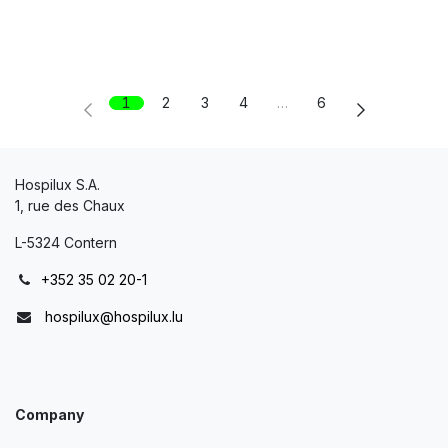
1
2
3
4
…
6
Hospilux S.A.
1, rue des Chaux
L-5324 Contern
+352 35 02 20-1
hospilux@hospilux.lu
Company