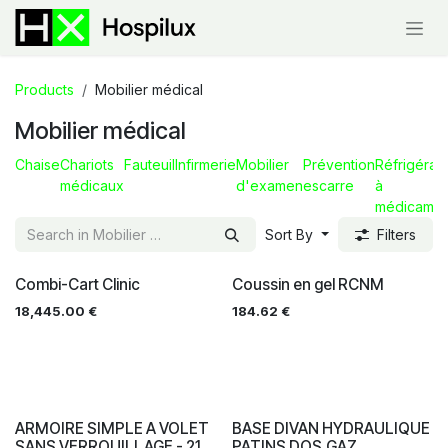
Skip to Content
Products
Mobilier médical
Mobilier médical
Chaise
Chariots
Fauteuil
Infirmerie
Mobilier
Prévention
Réfrigérat
médicaux
d'examen
escarre
à
médicamen
Sort By
Filters
Combi-Cart Clinic
Coussin en gel RCNM
18,445.00
€
184.62
€
ARMOIRE SIMPLE A VOLET
BASE DIVAN HYDRAULIQUE
SANS VERROUILLAGE - 21
PATINS DOS.GAZ