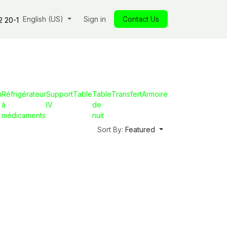
s
Our commitments
English (US)
Insights
Sign in
Our store
Contact Us
Jobs
Contact
2 20-1
n
Réfrigérateur
Support
Table
Table
Transfert
Armoire
à
IV
de
médicaments
nuit
Sort By:
Featured