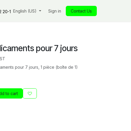
s
Our commitments
English (US)
Insights
Sign in
Our store
Contact Us
Jobs
Contact
2 20-1
dicaments pour 7 jours
RST
ents pour 7 jours, 1 pièce (boîte de 1)
d to cart