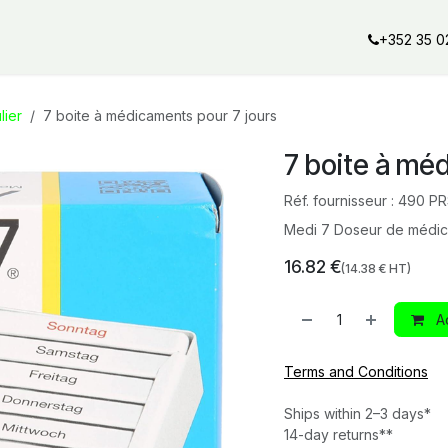
al offers
Services
Our partners
Our brands
Our product
+352 35 0
ulier
7 boite à médicaments pour 7 jours
7 boite à mé
Réf. fournisseur :
490 P
Medi 7 Doseur de médicam
16.82
€
(
14.38
€ HT)
Ad
Terms and Conditions
Ships within 2–3 days*
14-day returns**