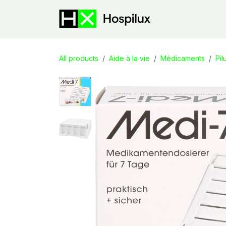
Skip to Content
E-Shop
Speci
All products
Aide à la vie
Médicaments
Pil