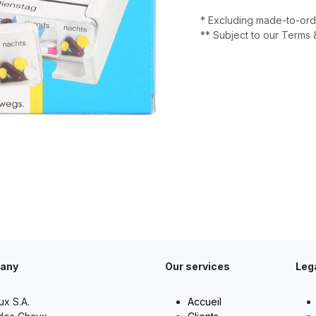
* Excluding made-to-ord
** Subject to our Terms 
any
Our services
Leg
ux S.A.
Accueil