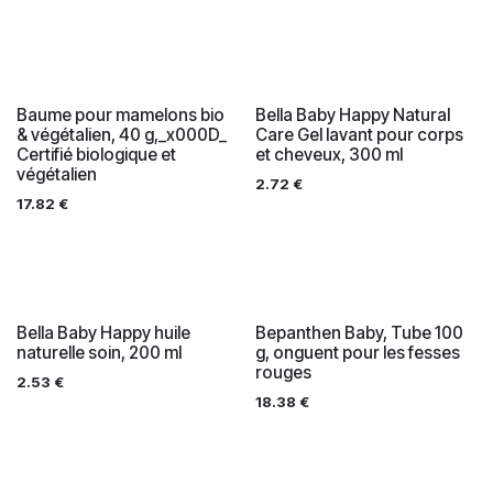
Baume pour mamelons bio
Bella Baby Happy Natural
& végétalien, 40 g,_x000D_
Care Gel lavant pour corps
Certifié biologique et
et cheveux, 300 ml
végétalien
2.72
€
17.82
€
Bella Baby Happy huile
Bepanthen Baby, Tube 100
naturelle soin, 200 ml
g, onguent pour les fesses
rouges
2.53
€
18.38
€