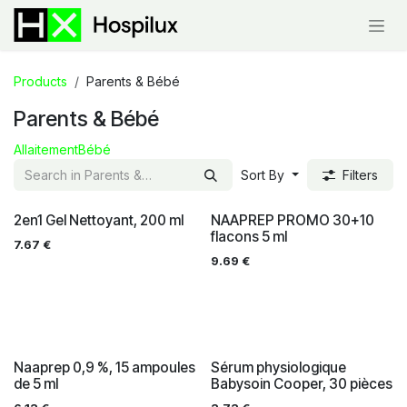
Skip to Content
Products
Parents & Bébé
Parents & Bébé
Allaitement
Bébé
Sort By
Filters
2en1 Gel Nettoyant, 200 ml
NAAPREP PROMO 30+10
flacons 5 ml
7.67
€
9.69
€
Naaprep 0,9 %, 15 ampoules
Sérum physiologique
de 5 ml
Babysoin Cooper, 30 pièces