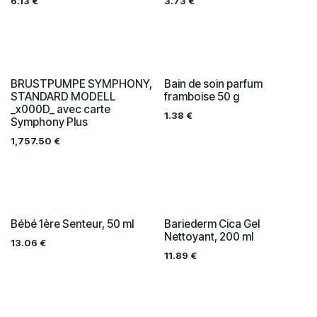
6.13
€
3.73
€
BRUSTPUMPE SYMPHONY,
Bain de soin parfum
STANDARD MODELL
framboise 50 g
_x000D_ avec carte
1.38
€
Symphony Plus
1,757.50
€
Bébé 1ère Senteur, 50 ml
Bariederm Cica Gel
Nettoyant, 200 ml
13.06
€
11.89
€