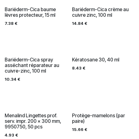
Bariéderm-Cica baume
Bariéderm-Cica crème au
lèvres protecteur, 15 ml
cuivre zinc, 100 ml
7.38
€
14.84
€
Bariéderm-Cica spray
Kératosane 30, 40 ml
asséchant réparateur au
8.43
€
cuivre-zinc, 100 ml
10.34
€
Menalind Lingettes prof.
Protège-mamelons (par
serv. impr. 200 x 300 mm,
paire)
9950750, 50 pcs
15.66
€
4.93
€