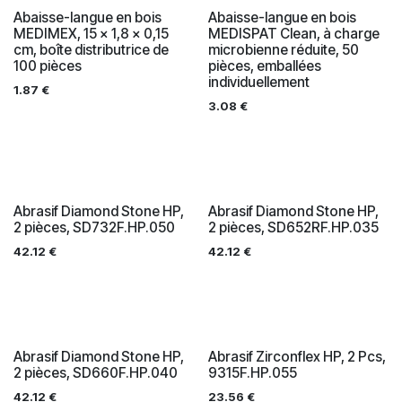
Abaisse-langue en bois
Abaisse-langue en bois
MEDIMEX, 15 x 1,8 x 0,15
MEDISPAT Clean, à charge
cm, boîte distributrice de
microbienne réduite, 50
100 pièces
pièces, emballées
individuellement
1.87
€
3.08
€
Abrasif Diamond Stone HP,
Abrasif Diamond Stone HP,
2 pièces, SD732F.HP.050
2 pièces, SD652RF.HP.035
42.12
€
42.12
€
Abrasif Diamond Stone HP,
Abrasif Zirconflex HP, 2 Pcs,
2 pièces, SD660F.HP.040
9315F.HP.055
42.12
€
23.56
€