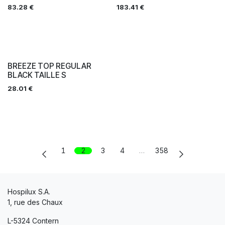
83.28
€
183.41
€
BREEZE TOP REGULAR
BLACK TAILLE S
28.01
€
1
2
3
4
…
358
Hospilux S.A.
1, rue des Chaux
L-5324 Contern