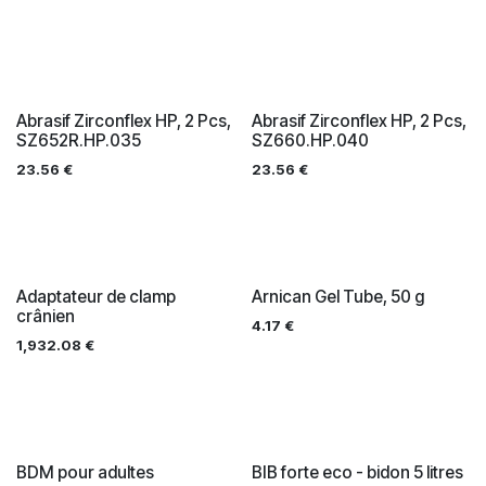
Abrasif Zirconflex HP, 2 Pcs,
Abrasif Zirconflex HP, 2 Pcs,
SZ652R.HP.035
SZ660.HP.040
23.56
€
23.56
€
Adaptateur de clamp
Arnican Gel Tube, 50 g
crânien
4.17
€
1,932.08
€
BDM pour adultes
BIB forte eco - bidon 5 litres