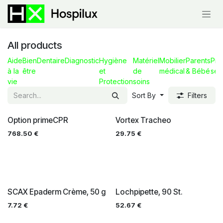
Skip to Content
All products
Aide
Bien
Dentaire
Diagnostic
Hygiène
Matériel
Mobilier
Parents
Pre
à la
être
et
de
médical
& Bébé
sec
vie
Protection
soins
Sort By
Filters
Option primeCPR
Vortex Tracheo
768.50
€
29.75
€
SCAX Epaderm Crème, 50 g
Lochpipette, 90 St.
7.72
€
52.67
€