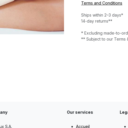
Terms and Conditions
Ships within 2–3 days*
14-day returns**
* Excluding made-to-ord
** Subject to our Terms 
any
Our services
Leg
ux S.A.
Accueil