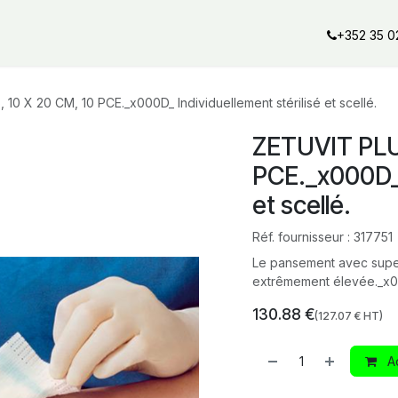
al offers
Services
Our partners
Our brands
Our product
+352 35 0
10 X 20 CM, 10 PCE._x000D_ Individuellement stérilisé et scellé.
ZETUVIT PLU
PCE._x000D_ I
et scellé.
Réf. fournisseur :
317751
Le pansement avec supe
extrêmement élevée._x
130.88
€
(
127.07
€ HT)
Ad