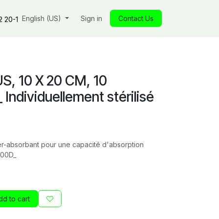
s
Our commitments
English (US)
Insights
Sign in
Our store
Contact Us
Jobs
Contact
2 20-1
S, 10 X 20 CM, 10
ndividuellement stérilisé
r-absorbant pour une capacité d'absorption
000D_
d to cart