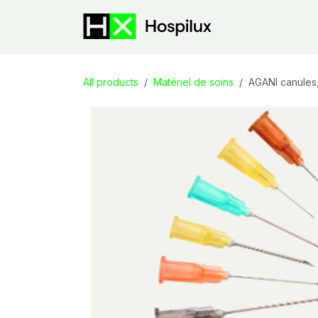
Skip to Content
E-Shop
Speci
All products
Matériel de soins
AGANI canules,