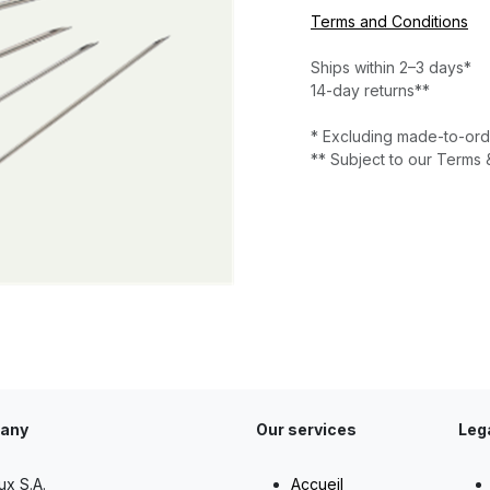
Terms and Conditions
Ships within 2–3 days*
14-day returns**
* Excluding made-to-ord
** Subject to our Terms 
any
Our services
Leg
ux S.A.
Accueil