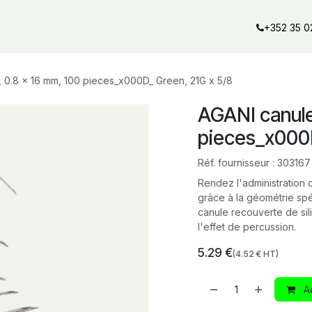
al offers
Services
Our partners
Our brands
Our product
+352 35 0
 0.8 x 16 mm, 100 pieces_x000D_ Green, 21G x 5/8
AGANI canule
pieces_x000D
Réf. fournisseur :
303167
Rendez l'administration
grâce à la géométrie spéc
canule recouverte de sil
l'effet de percussion.
5.29
€
(
4.52
€ HT)
Ad