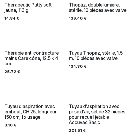
Therapeutic Putty soft
Thopaz, double lumière,
jaune, 113 g
stérile, 10 pièces avec valve
14.84
€
139.40
€
Thérapie anti contracture
Tuyau Thopaz, stérile, 1,5
mains Care cône, 12,5 x 4
m, 10 pièces avec valve
cm
134.30
€
25.72
€
Tuyau d'aspiration avec
Tuyau d'aspiration avec
embout, CH 25, longueur
prise d'air, set de 32 pièces
150 cm, 1 x usage
pour recueil jetable
Accuvac Basic
3.10
€
201.51
€