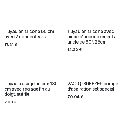
Tuyau en silicone 60 cm
Tuyau en silicone avec 1
avec 2 connecteurs
pièce d'accouplement à
angle de 90°, 25cm
17.21
€
14.32
€
Tuyau à usage unique 180
VAC-Q-BREEZER pompe
cm avec réglage fin au
d’aspiration set spécial
doigt, stérile
70.04
€
7.03
€