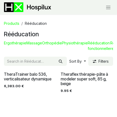
Skip to Content
Products
Rééducation
Rééducation
Ergothérapie
Massage
Orthopédie
Physiothérapie
Rééducation
Réé
fonctionnelle
resp
Sort By
Filters
TheraTrainer balo 536,
Theraflex thérapie-pâte à
verticalisateur dynamique
modeler super soft, 85 g,
beige
6,383.00
€
9.95
€