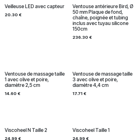
Veilleuse LED avec capteur
Ventouse antérieure Bird, Ø
50 mm Plaque de fond,
20.30
€
chaîne, poignée et tubing
inclus avec tuyau silicone
150cm
236.30
€
Ventouse de massage taille
Ventouse de massage taille
1 avec olive et poire,
3 avec olive et poire,
diamètre 2,5 cm
diamètre 4,4 cm
14.60
€
17.71
€
Viscoheel N Taille 2
Viscoheel Taille 1
24.99
€
24.99
€