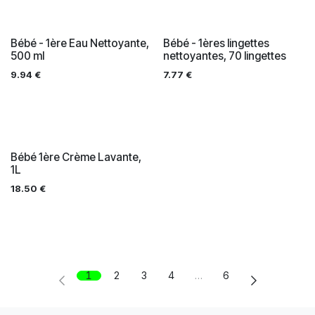
Bébé - 1ère Eau Nettoyante,
Bébé - 1ères lingettes
500 ml
nettoyantes, 70 lingettes
9.94
€
7.77
€
Bébé 1ère Crème Lavante,
1L
18.50
€
1
2
3
4
…
6