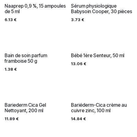
Naaprep 0,9 %, 15 ampoules
Sérum physiologique
de 5 ml
Babysoin Cooper, 30 pièces
6.13
€
3.73
€
Bain de soin parfum
Bébé 1ère Senteur, 50 ml
framboise 50 g
13.06
€
1.38
€
Bariederm Cica Gel
Bariéderm-Cica crème au
Nettoyant, 200 ml
cuivre zinc, 100 ml
11.89
€
14.84
€