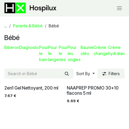
Skip to Content
...
Parents & Bébé
Bébé
Bébé
Biberon
Diagnostic
Pour
Pour
Pour
Pour
Baume
Crème
Crème
le
le
le
les
oléo
change
hydratante
bain
lange
nez
ongles
Sort By
Filters
2en1 Gel Nettoyant, 200 ml
NAAPREP PROMO 30+10
flacons 5 ml
7.67
€
9.69
€