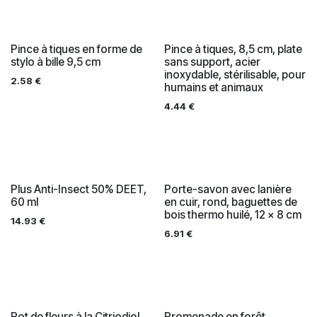
Pince à tiques en forme de
Pince à tiques, 8,5 cm, plate
stylo à bille 9,5 cm
sans support, acier
inoxydable, stérilisable, pour
2.58
€
humains et animaux
4.44
€
Plus Anti-Insect 50% DEET,
Porte-savon avec lanière
60 ml
en cuir, rond, baguettes de
bois thermo huilé, 12 x 8 cm
14.93
€
6.91
€
Pot de fleurs à la Citriodiol
Promenade en forêt