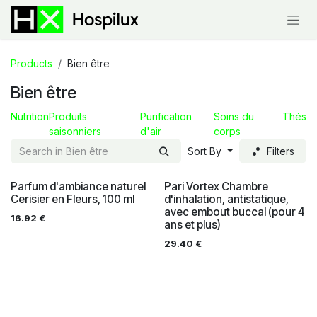
Skip to Content
Products
Bien être
Bien être
Nutrition
Produits
Purification
Soins du
Thés
saisonniers
d'air
corps
Sort By
Filters
Parfum d'ambiance naturel
Pari Vortex Chambre
Cerisier en Fleurs, 100 ml
d'inhalation, antistatique,
avec embout buccal (pour 4
16.92
€
ans et plus)
29.40
€