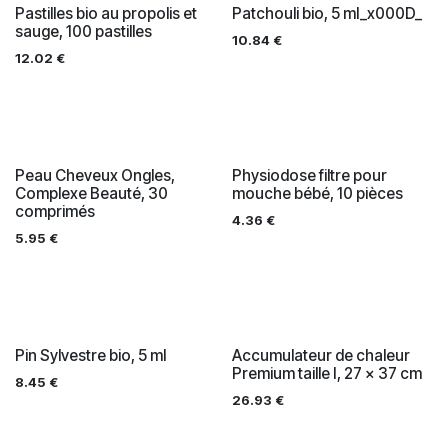
Pastilles bio au propolis et
Patchouli bio, 5 ml_x000D_
sauge, 100 pastilles
10.84
€
12.02
€
Peau Cheveux Ongles,
Physiodose filtre pour
Complexe Beauté, 30
mouche bébé, 10 pièces
comprimés
4.36
€
5.95
€
Pin Sylvestre bio, 5 ml
Accumulateur de chaleur
Premium taille I, 27 x 37 cm
8.45
€
26.93
€