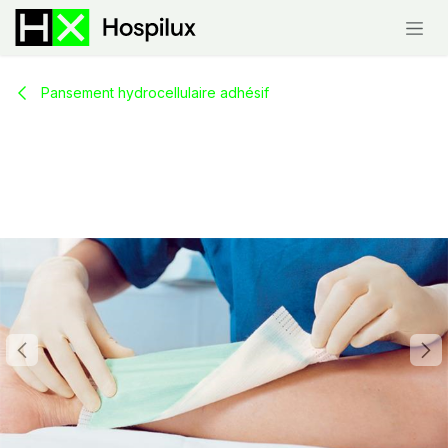
Skip to Content
Pansement hydrocellulaire adhésif