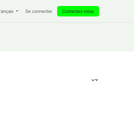
produits
rançais
Nos engagements / RSE
Se connecter
Contactez-nous
Actualités
Notre magasin