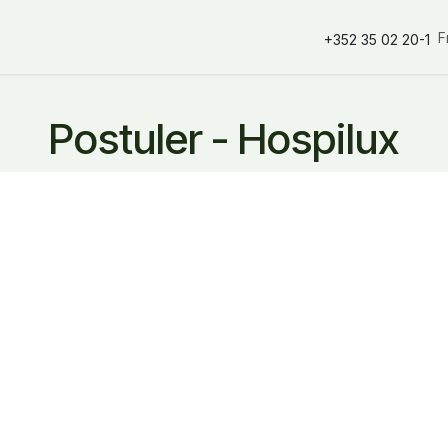
s spéciales
Services
Nos partenaires
Nos marques
Nos 
F
+352 35 02 20-1
Postuler - Hospilux