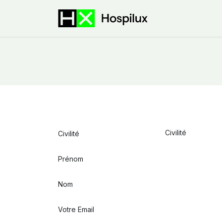
Se rendre au contenu
E-Shop
Offre
Civilité
Prénom
Nom
Votre Email