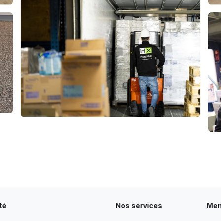
té
Nos services
Men